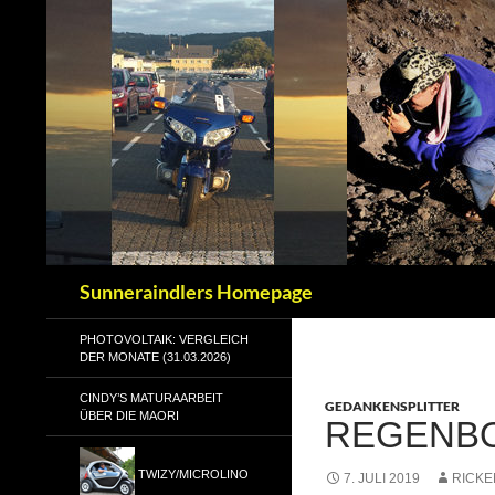
Zum
Inhalt
springen
Suchen
Sunneraindlers Homepage
PHOTOVOLTAIK: VERGLEICH
DER MONATE (31.03.2026)
CINDY’S MATURAARBEIT
GEDANKENSPLITTER
ÜBER DIE MAORI
REGENBO
TWIZY/MICROLINO
7. JULI 2019
RICKE