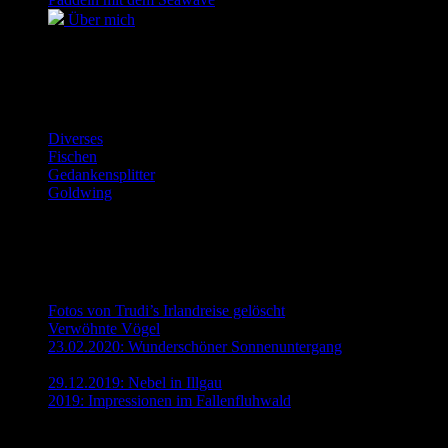
Über mich
_________________________________
Kategorie
Diverses
(27)
Fischen
(13)
Gedankensplitter
(5)
Goldwing
(21)
_________________________________
Die aktuellsten Beiträge
Fotos von Trudi’s Irlandreise gelöscht
19. November 2020
Verwöhnte Vögel
6. Juni 2020
23.02.2020: Wunderschöner Sonnenuntergang
24. Februar
2020
29.12.2019: Nebel in Illgau
30. Dezember 2019
2019: Impressionen im Fallenfluhwald
15. September 2019
_________________________________