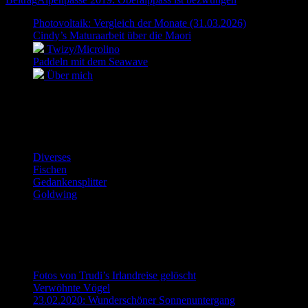
Photovoltaik: Vergleich der Monate (31.03.2026)
Cindy’s Maturaarbeit über die Maori
Twizy/Microlino
Paddeln mit dem Seawave
Über mich
_________________________________
Kategorie
Diverses
(27)
Fischen
(13)
Gedankensplitter
(5)
Goldwing
(21)
_________________________________
Die aktuellsten Beiträge
Fotos von Trudi’s Irlandreise gelöscht
19. November 2020
Verwöhnte Vögel
6. Juni 2020
23.02.2020: Wunderschöner Sonnenuntergang
24. Februar