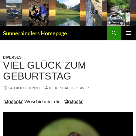
Zum
Inhalt
springen
Suchen
Sunneraindlers Homepage
PRIMÄR
MENÜ
DIVERSES
VIEL GLÜCK ZUM
GEBURTSTAG
24. OKTOBER 2017
RICKENBACHER XAVER
🎂🎂🎂🎂 Wüschid mier dier 🎂🎂🎂🎂